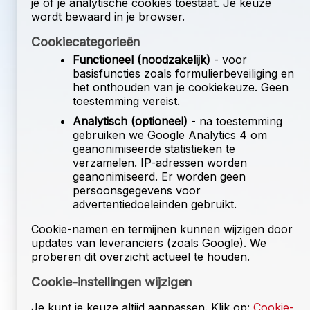
je of je analytische cookies toestaat. Je keuze
wordt bewaard in je browser.
Cookiecategorieën
Functioneel (noodzakelijk)
- voor
basisfuncties zoals formulierbeveiliging en
het onthouden van je cookiekeuze. Geen
toestemming vereist.
Analytisch (optioneel)
- na toestemming
gebruiken we
Google Analytics 4
om
geanonimiseerde statistieken te
verzamelen. IP-adressen worden
geanonimiseerd. Er worden geen
persoonsgegevens voor
advertentiedoeleinden gebruikt.
Cookie-namen en termijnen kunnen wijzigen door
updates van leveranciers (zoals Google). We
proberen dit overzicht actueel te houden.
Cookie-instellingen wijzigen
Je kunt je keuze altijd aanpassen. Klik op:
Cookie-